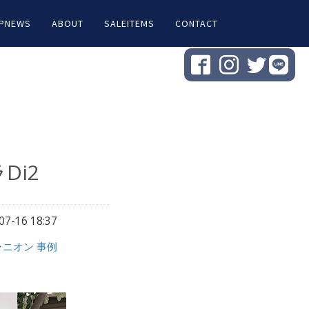
PNEWS
ABOUT
SALEITEMS
CONTACT
Di2
07-16 18:37
ャニオン 事例