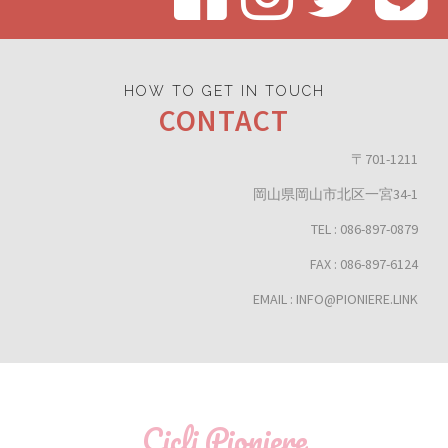
HOW TO GET IN TOUCH
CONTACT
〒701-1211
岡山県岡山市北区一宮34-1
TEL : 086-897-0879
FAX : 086-897-6124
EMAIL : INFO@PIONIERE.LINK
Cicli Pioniere