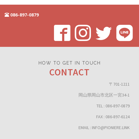
086-897-0879
HOW TO GET IN TOUCH
CONTACT
〒701-1211
岡山県岡山市北区一宮34-1
TEL : 086-897-0879
FAX : 086-897-6124
EMAIL : INFO@PIONIERE.LINK