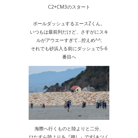
C2+CM3のスタート
ポールダッシュするエースZくん。
いつもは最前列だけど、さすがにスキ
ルがアウエーすぎて…控えめ^^;
それでも砂浜入る前にダッシュで5-6
番目へ
海際へ行くものと陸よりと二分、
ひたすら陸よりを『押し』です(キツく