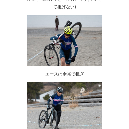
て担げない)
エースは余裕で担ぎ