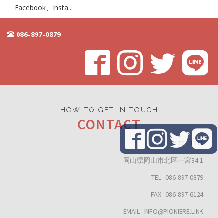
Facebook、Insta...
086-897-0879
HOW TO GET IN TOUCH
CONTACT
〒701-1211
岡山県岡山市北区一宮34-1
TEL : 086-897-0879
FAX : 086-897-6124
EMAIL : INFO@PIONIERE.LINK