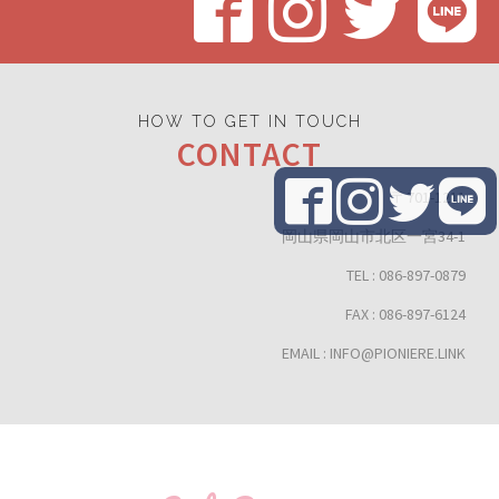
HOW TO GET IN TOUCH
CONTACT
〒701-1211
岡山県岡山市北区一宮34-1
TEL : 086-897-0879
FAX : 086-897-6124
EMAIL : INFO@PIONIERE.LINK