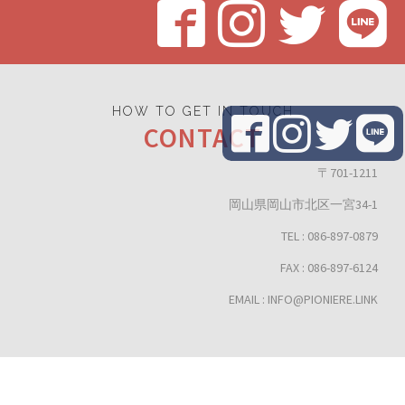
HOW TO GET IN TOUCH
CONTACT
〒701-1211
岡山県岡山市北区一宮34-1
TEL : 086-897-0879
FAX : 086-897-6124
EMAIL : INFO@PIONIERE.LINK