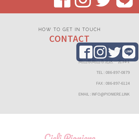
HOW TO GET IN TOUCH
CONTACT
〒701-1211
岡山県岡山市北区一宮34-1
TEL : 086-897-0879
FAX : 086-897-6124
EMAIL : INFO@PIONIERE.LINK
Cicli Pioniere